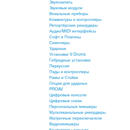
Звукозапись
Звуковые модули
Вокальные приборы
Клавиатуры и контроллеры
Репортёрские рекордеры
Аудио/MIDI интерфейсы
Софт и Плагины
Семплеры
Ударные
Установки V-Drums
Гибридные установки
Перкуссия
Пэды и контроллеры
Рамы и Стойки
Опции для ударных
PROAV
Цифровые консоли
Цифровые снеки
Персональные микшеры
Мультиканальные рекордеры
Матричные переключатели
Видеомикшеры
Конверторы сигнала