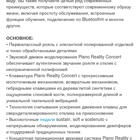
виду. Вы также получаете целый ряд современных
преимуществ, которые соответствуют современному образу
жизни, включая простоту обслуживания, встроенные
функции обучения, подключение по Bluetooth® и многое
другое.
ОСНОВНОЕ:
• Первоклассный рояль с элегантной полированной отделкой
и тонко обработанными деталями
• Звуковой движок моделирования Piano Reality Concert
обеспечивает аутентичное звучание рояля и отклик с
неограниченной полифонией
• Клавиатура Piano Reality Concert с прогрессивным
молоточковым механизмом, возвратным механизмом,
гибридными клавишами из дерева/литой синтетики с
ощущением слоновой кости, полноразмерной длиной и
уникальной тактильной вибрацией
• Технология считывания ускорения движения клавиш для
сверхдетализированного отклика на прикосновение
• Высокоточные
педали
sustain, soft и sostenuto с
непрерывным обнаружением, моделированием демпферов
и поддержкой традиционных техник
• Концертная проекционная звуковая система Piano Reality с