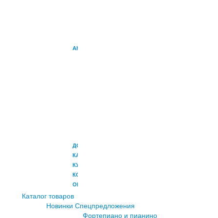
УСИЛИТЕЛИ
УСИЛИТЕЛИ
ДЛЯ
ПЕРКУССИИ
АКСЕССУАРЫ
НАУШНИКИ
ПЕДАЛИ
СТОЙКИ
ЧЕХЛЫ
И
КОФРЫ
МИКРОФОНЫ
РЭКОВЫЕ
АДАПТЕРЫ
ДОСТАВКА
КАК
КУПИТЬ
КОНТАКТЫ
ОПЛАТА
Каталог товаров
Новинки
Спецпредложения
Фортепиано и пианино