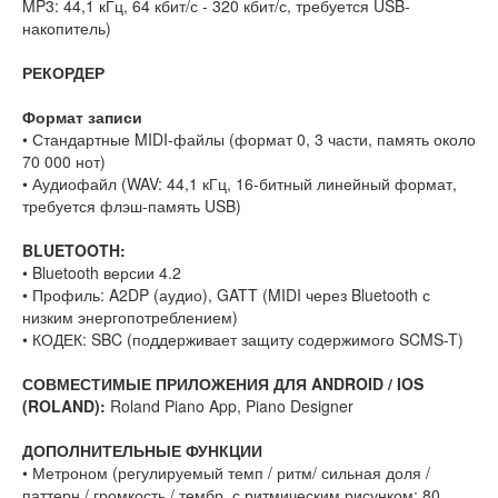
MP3: 44,1 кГц, 64 кбит/с - 320 кбит/с, требуется USB-
накопитель)
РЕКОРДЕР
Формат записи
• Стандартные MIDI-файлы (формат 0, 3 части, память около
70 000 нот)
• Аудиофайл (WAV: 44,1 кГц, 16-битный линейный формат,
требуется флэш-память USB)
BLUETOOTH:
• Bluetooth версии 4.2
• Профиль: A2DP (аудио), GATT (MIDI через Bluetooth с
низким энергопотреблением)
• КОДЕК: SBC (поддерживает защиту содержимого SCMS-T)
СОВМЕСТИМЫЕ ПРИЛОЖЕНИЯ ДЛЯ ANDROID / IOS
(ROLAND):
Roland Piano App, Piano Designer
ДОПОЛНИТЕЛЬНЫЕ ФУНКЦИИ
• Метроном (регулируемый темп / ритм/ сильная доля /
паттерн / громкость / тембр, с ритмическим рисунком: 80