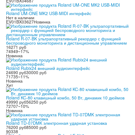
EV01BX04687
Roland UM-ONE MK2 USB-MIDI интерфейс
Нет в наличии
EV01BX03627
Новинка
Roland R-07-BK ультрапортативный рекордер с функцией
беспроводного мониторинга и дистанционным управлением
16271 руб
74949
~17%
Новинка
Roland Rubix24 внешний аудиоинтерфейс
24690 руб
30000 руб
71735
~11%
Новинка
Хит
Roland KC-80 клавишный комбо, 50 Вт, динамик 10 дюймов
49990 руб
56250 руб
72707
~10%
Новинка
Roland TD-07DMK электронная ударная установка
76200 руб
85000 руб
90338