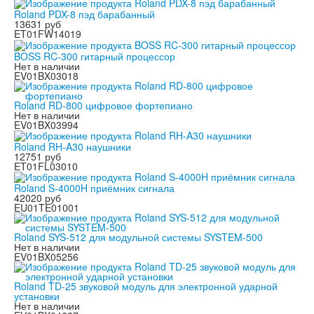
Roland PDX-8 пэд барабанный
13631 руб
ET01FW14019
BOSS RC-300 гитарный процессор
Нет в наличии
EV01BX03018
Roland RD-800 цифровое фортепиано
Нет в наличии
EV01BX03994
Roland RH-A30 наушники
12751 руб
ET01FL03010
Roland S-4000H приёмник сигнала
42020 руб
EU01TE01001
Roland SYS-512 для модульной системы SYSTEM-500
Нет в наличии
EV01BX05256
Roland TD-25 звуковой модуль для электронной ударной
установки
Нет в наличии