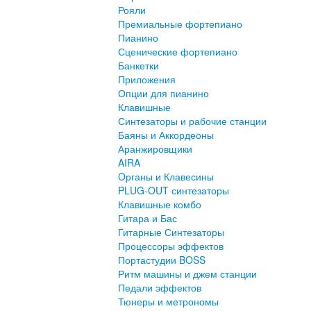
Рояли
Премиальные фортепиано
Пианино
Сценические фортепиано
Банкетки
Приложения
Опции для пианино
Клавишные
Синтезаторы и рабочие станции
Баяны и Аккордеоны
Аранжировщики
AIRA
Oрганы и Клавесины
PLUG-OUT синтезаторы
Клавишные комбо
Гитара и Бас
Гитарные Синтезаторы
Процессоры эффектов
Портастудии BOSS
Ритм машины и джем станции
Педали эффектов
Тюнеры и метрономы