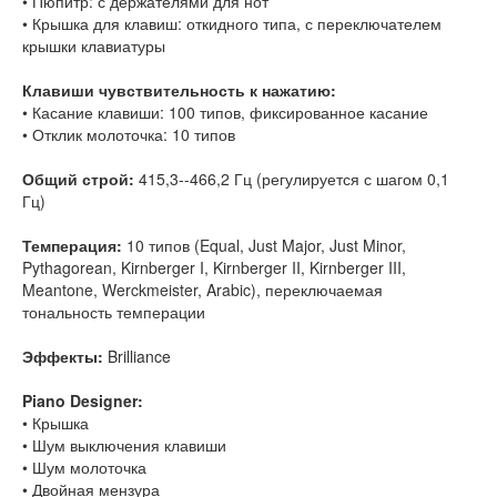
• Пюпитр: с держателями для нот
• Крышка для клавиш: откидного типа, с переключателем
крышки клавиатуры
Клавиши чувствительность к нажатию:
• Касание клавиши: 100 типов, фиксированное касание
• Отклик молоточка: 10 типов
Общий строй:
415,3--466,2 Гц (регулируется с шагом 0,1
Гц)
Темперация:
10 типов (Equal, Just Major, Just Minor,
Pythagorean, Kirnberger I, Kirnberger II, Kirnberger III,
Meantone, Werckmeister, Arabic), переключаемая
тональность темперации
Эффекты:
Brilliance
Piano Designer:
• Крышка
• Шум выключения клавиши
• Шум молоточка
• Двойная мензура