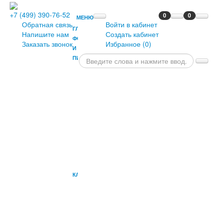
+7 (499) 390-76-52
0
0
МЕНЮ
Обратная связь
Войти в кабинет
ГЛАВНАЯ
Напишите нам
Создать кабинет
ФОРТЕПИАНО
Заказать звонок
Избранное (
0
)
И
ПИАНИНО
РОЯЛИ
ПРЕМИАЛЬНЫЕ
ФОРТЕПИАНО
ПИАНИНО
СЦЕНИЧЕСКИЕ
ФОРТЕПИАНО
БАНКЕТКИ
ПРИЛОЖЕНИЯ
ОПЦИИ
ДЛЯ
ПИАНИНО
КЛАВИШНЫЕ
СИНТЕЗАТОРЫ
И
РАБОЧИЕ
СТАНЦИИ