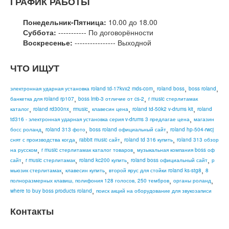
ГРАФИК РАБОТЫ
Понедельник-Пятница:
10.00 до 18.00
Суббота:
----------- По договорённости
Воскресенье:
---------------- Выходной
ЧТО ИЩУТ
,
,
,
электронная ударная установка roland td-17kvx2 mds-com
roland boss
boss roland
,
,
банкетка для roland rp107
boss lmb-3 отличие от cs-2
r music стерлитамак
,
,
,
,
,
каталог
roland rd300nx
rmusic
клавесин цена
roland td-50k2 v-drums kit
roland
,
td316 - электронная ударная установка серия v-drums 3 предлагае цена
магазин
,
,
,
босс роланд
roland 313 фото
boss roland официальный сайт
roland hp-504-rwcj
,
,
,
снят с производства когда
rabbit music сайт
roland td 316 купить
roland 313 обзор
,
,
на русском
r music стерлитамак каталог товаров
музыкальная компания boss оф
,
,
,
,
сайт
r music стерлитамак
roland kc200 купить
roland boss официальный сайт
р
,
,
,
мьюзик стерлитамак
клавесин купить
второй ярус для стойки roland ks-stg8
8
,
,
полноразмерных клавиш, полифония 128 голосов, 250 тембров
органы роланд
,
where to buy boss products roland
поиск акций на оборудование для звукозаписи
Контакты