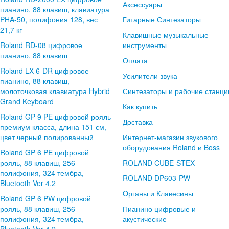
Аксессуары
пианино, 88 клавиш, клавиатура
PHA-50, полифония 128, вес
Гитарные Синтезаторы
21,7 кг
Клавишные музыкальные
Roland RD-08 цифровое
инструменты
пианино, 88 клавиш
Оплата
Roland LX-6-DR цифровое
Усилители звука
пианино, 88 клавиш,
молоточковая клавиатура Hybrid
Синтезаторы и рабочие станци
Grand Keyboard
Как купить
Roland GP 9 PE цифровой рояль
Доставка
премиум класса, длина 151 см,
цвет черный полированный
Интернет-магазин звукового
оборудования Roland и Boss
Roland GP 6 PE цифровой
рояль, 88 клавиш, 256
ROLAND CUBE-STEX
полифония, 324 тембра,
ROLAND DP603-PW
Bluetooth Ver 4.2
Oрганы и Клавесины
Roland GP 6 PW цифровой
рояль, 88 клавиш, 256
Пианино цифровые и
полифония, 324 тембра,
акустические