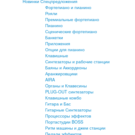
Новинки
Спецпредложения
Фортепиано и пианино
Рояли
Премиальные фортепиано
Пианино
Сценические фортепиано
Банкетки
Приложения
Опции для пианино
Клавишные
Синтезаторы и рабочие станции
Баяны и Аккордеоны
Аранжировщики
AIRA
Oрганы и Клавесины
PLUG-OUT синтезаторы
Клавишные комбо
Гитара и Бас
Гитарные Синтезаторы
Процессоры эффектов
Портастудии BOSS
Ритм машины и джем станции
Педали эффектов