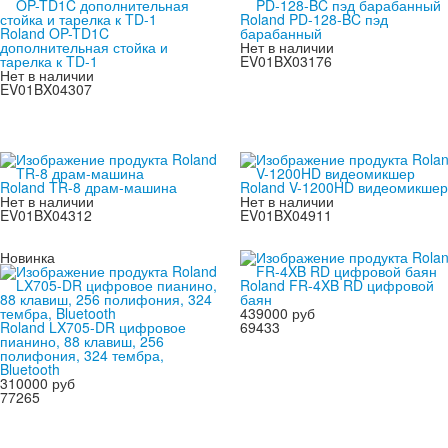
Roland PD-128-BC пэд
Roland OP-TD1C
барабанный
дополнительная стойка и
Нет в наличии
тарелка к TD-1
EV01BX03176
Нет в наличии
EV01BX04307
Roland TR-8 драм-машина
Roland V-1200HD видеомикшер
Нет в наличии
Нет в наличии
EV01BX04312
EV01BX04911
Новинка
Roland FR-4XB RD цифровой
баян
439000 руб
Roland LX705-DR цифровое
69433
пианино, 88 клавиш, 256
полифония, 324 тембра,
Bluetooth
310000 руб
77265