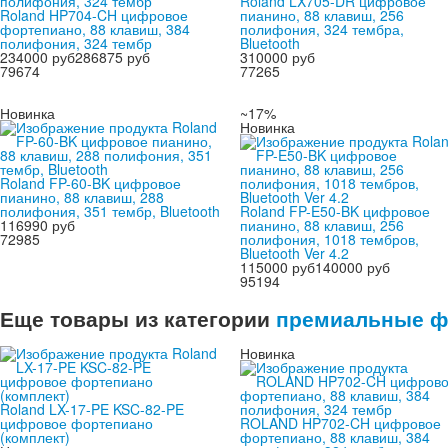
Roland LX705-DR цифровое
Roland HP704-CH цифровое
пианино, 88 клавиш, 256
фортепиано, 88 клавиш, 384
полифония, 324 тембра,
полифония, 324 тембр
Bluetooth
234000 руб
286875 руб
310000 руб
79674
77265
Новинка
~17%
Новинка
Roland FP-60-BK цифровое
пианино, 88 клавиш, 288
полифония, 351 тембр, Bluetooth
Roland FP-E50-BK цифровое
116990 руб
пианино, 88 клавиш, 256
72985
полифония, 1018 тембров,
Bluetooth Ver 4.2
115000 руб
140000 руб
95194
Еще товары из категории
премиальные ф
Новинка
Roland LX-17-PE KSC-82-PE
цифровое фортепиано
ROLAND HP702-CH цифровое
(комплект)
фортепиано, 88 клавиш, 384