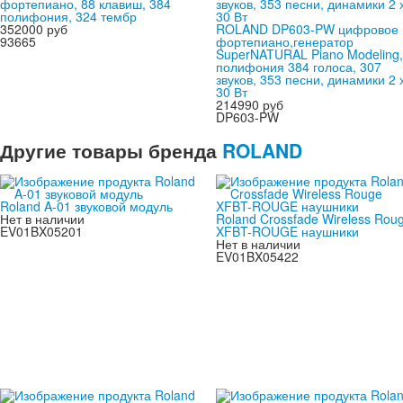
фортепиано, 88 клавиш, 384
полифония, 324 тембр
352000 руб
ROLAND DP603-PW цифровое
93665
фортепиано,генератор
SuperNATURAL Piano Modeling,
полифония 384 голоса, 307
звуков, 353 песни, динамики 2 
30 Вт
214990 руб
DP603-PW
Другие товары бренда
ROLAND
Roland A-01 звуковой модуль
Нет в наличии
Roland Crossfade Wireless Rou
EV01BX05201
XFBT-ROUGE наушники
Нет в наличии
EV01BX05422