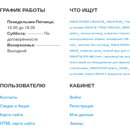
ГРАФИК РАБОТЫ
ЧТО ИЩУТ
Понедельник-Пятница:
,
,
roland td-50k2 v-drums kit
roland boss
r m
10.00 до 18.00
,
установка roland td-17kvx2 mds-com
rabbi
Суббота:
----------- По
,
,
купить
органы роланд
р мьюзик стерлит
договорённости
полноразмерных клавиш, полифония 128 г
Воскресенье:
----------------
,
,
сайт
магазин босс роланд
roland rd300n
Выходной
,
,
roland
клавесин цена
второй ярус для ст
roland hp-504-rwcj снят с производства ког
поиск акций на оборудование для звукоза
,
,
,
стерлитамак
roland kc200 купить
rmusic
установка серия v-drums 3 предлагае цена
ПОЛЬЗОВАТЕЛЮ
КАБИНЕТ
Контакты
Войти
Скидки и Акции
Регистрация
Карта сайта
Мои данные
HTML карта сайта
Заказы