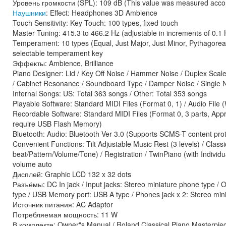
Уровень громкости (SPL): 109 dB (This value was measured accord
Наушники
: Effect: Headphones 3D Ambience
Touch Sensitivity: Key Touch: 100 types, fixed touch
Master Tuning: 415.3 to 466.2 Hz (adjustable in increments of 0.1 
Temperament: 10 types (Equal, Just Major, Just Minor, Pythagorean,
selectable temperament key
Эффекты: Ambience, Brilliance
Piano Designer: Lid / Key Off Noise / Hammer Noise / Duplex Sca
/ Cabinet Resonance / Soundboard Type / Damper Noise / Single N
Internal Songs: US: Total 363 songs / Other: Total 353 songs
Playable Software: Standard MIDI Files (Format 0, 1) / Audio File 
Recordable Software: Standard MIDI Files (Format 0, 3 parts, Appr
require USB Flash Memory)
Bluetooth: Audio: Bluetooth Ver 3.0 (Supports SCMS-T content prote
Convenient Functions: Tilt Adjustable Music Rest (3 levels) / Cla
beat/Pattern/Volume/Tone) / Registration / TwinPiano (with Indiv
volume auto
Дисплей: Graphic LCD 132 x 32 dots
Разъёмы: DC In jack / Input jacks: Stereo miniature phone type / 
type / USB Memory port: USB A type / Phones jack x 2: Stereo min
Источник питания: AC Adaptor
Потребляемая мощность: 11 W
В комплекте: Owner"s Manual / Roland Classical Piano Masterpiece