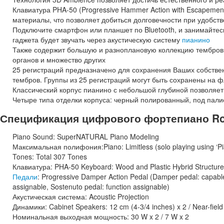
Клавиатура PHA-50 (Progressive Hammer Action with Escapemen
материалы, что позволяет добиться долговечности при удобств
Подключите смартфон или планшет по Bluetooth, и занимайте
гаджета будет звучать через акустическую систему
пианино
Также содержит большую и разноплановую коллекцию тембров
органов и множество других
25 регистраций предназначено для сохранения Ваших собстве
тембров. Группы из 25 регистраций могут быть сохранены на 
Классический корпус пианино с небольшой глубиной позволяе
Четыре типа отделки корпуса: черный полированный, под пали
Спецификация цифрового фортепиано Ro
Piano Sound: SuperNATURAL Piano Modeling
Максимальная полифония:Piano: Limitless (solo playing using ‘Pia
Tones: Total 307 Tones
Клавиатура: PHA-50 Keyboard: Wood and Plastic Hybrid Structure
Педали
: Progressive Damper Action Pedal (Damper pedal: capable 
assignable, Sostenuto pedal: function assignable)
Акустическая система: Acoustic Projection
Динамики: Cabinet Speakers: 12 cm (4-3/4 inches) x 2 / Near-field 
Номинальная выходная мощность: 30 W x 2 / 7 W x 2