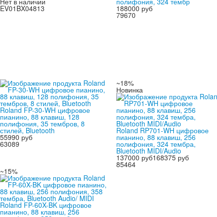
Нет в наличии
полифония, 324 тембр
EV01BX04813
188000 руб
79670
~18%
Новинка
Roland FP-30-WH цифровое
пианино, 88 клавиш, 128
полифония, 35 тембров, 8
стилей, Bluetooth
Roland RP701-WH цифровое
55990 руб
пианино, 88 клавиш, 256
63089
полифония, 324 тембра,
Bluetooth MIDI/Audio
137000 руб
168375 руб
85464
~15%
Roland FP-60X-BK цифровое
пианино, 88 клавиш, 256