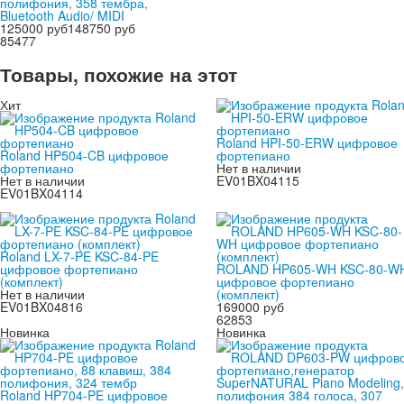
полифония, 358 тембра,
Bluetooth Audio/ MIDI
125000 руб
148750 руб
85477
Товары, похожие на этот
Хит
Roland HPI-50-ERW цифровое
Roland HP504-CB цифровое
фортепиано
фортепиано
Нет в наличии
Нет в наличии
EV01BX04115
EV01BX04114
Roland LX-7-PE KSC-84-PE
цифровое фортепиано
ROLAND HP605-WH KSC-80-W
(комплект)
цифровое фортепиано
Нет в наличии
(комплект)
EV01BX04816
169000 руб
62853
Новинка
Новинка
Roland HP704-PE цифровое