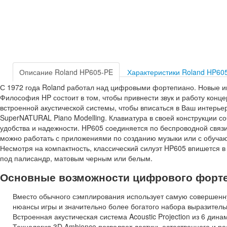
Описание Roland HP605-PE
Характеристики Roland HP60
С 1972 года Roland работал над цифровыми фортепиано. Новые ин
Философия HP состоит в том, чтобы привнести звук и работу конце
встроенной акустической системы, чтобы вписаться в Ваш интерь
SuperNATURAL Piano Modelling. Клавиатура в своей конструкции с
удобства и надежности. HP605 соединяется по беспроводной связи
можно работать с приложениями по созданию музыки или с обуч
Несмотря на компактность, классический силуэт HP605 впишется 
под палисандр, матовым черным или белым.
Основные возможности цифрового форте
Вместо обычного сэмплирования использует самую совершенну
нюансы игры и значительно более богатого набора выразитель
Встроенная акустическая система Acoustic Projection из 6 дин
Технология 3D Ambience позволяет достичь естественного и ре