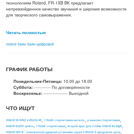
технологиям Roland, FR-1XB BK предлагает
непревзойденное качество звучания и широкие возможности
для творческого самовыражения.
Читать полностью
roland
баян
баян цифровой
ГРАФИК РАБОТЫ
Понедельник-Пятница:
10.00 до 18.00
Суббота:
----------- По договорённости
Воскресенье:
---------------- Выходной
ЧТО ИЩУТ
,
,
,
roland td-50k2 v-drums kit
r music стерлитамак каталог
р мьюзик стерлитамак
,
,
,
roland kc200 купить
r music стерлитамак
второй ярус для стойки roland ks-stg8
,
roland td316 - электронная ударная установка серия v-drums 3 предлагае цена