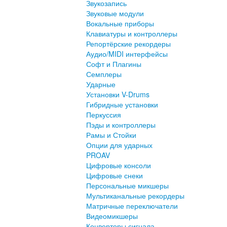
Звукозапись
Звуковые модули
Вокальные приборы
Клавиатуры и контроллеры
Репортёрские рекордеры
Аудио/MIDI интерфейсы
Софт и Плагины
Семплеры
Ударные
Установки V-Drums
Гибридные установки
Перкуссия
Пэды и контроллеры
Рамы и Стойки
Опции для ударных
PROAV
Цифровые консоли
Цифровые снеки
Персональные микшеры
Мультиканальные рекордеры
Матричные переключатели
Видеомикшеры
Конверторы сигнала