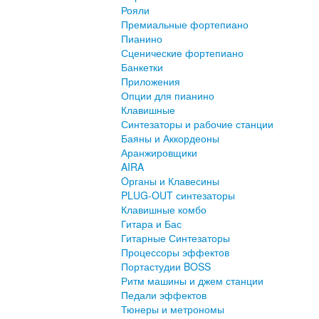
Рояли
Премиальные фортепиано
Пианино
Сценические фортепиано
Банкетки
Приложения
Опции для пианино
Клавишные
Синтезаторы и рабочие станции
Баяны и Аккордеоны
Аранжировщики
AIRA
Oрганы и Клавесины
PLUG-OUT синтезаторы
Клавишные комбо
Гитара и Бас
Гитарные Синтезаторы
Процессоры эффектов
Портастудии BOSS
Ритм машины и джем станции
Педали эффектов
Тюнеры и метрономы