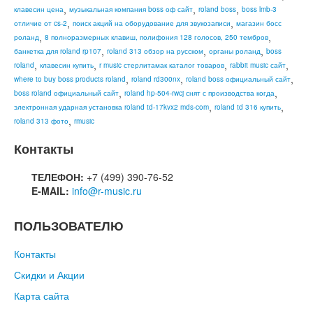
,
,
,
клавесин цена
музыкальная компания boss оф сайт
roland boss
boss lmb-3
,
,
отличие от cs-2
поиск акций на оборудование для звукозаписи
магазин босс
,
,
роланд
8 полноразмерных клавиш, полифония 128 голосов, 250 тембров
,
,
,
банкетка для roland rp107
roland 313 обзор на русском
органы роланд
boss
,
,
,
,
roland
клавесин купить
r music стерлитамак каталог товаров
rabbit music сайт
,
,
,
where to buy boss products roland
roland rd300nx
roland boss официальный сайт
,
,
boss roland официальный сайт
roland hp-504-rwcj снят с производства когда
,
,
электронная ударная установка roland td-17kvx2 mds-com
roland td 316 купить
,
roland 313 фото
rmusic
Контакты
ТЕЛЕФОН:
+7 (499) 390-76-52
E-MAIL:
info@r-music.ru
ПОЛЬЗОВАТЕЛЮ
Контакты
Скидки и Акции
Карта сайта