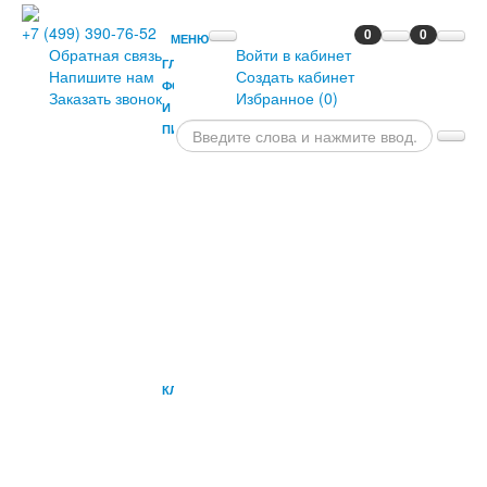
+7 (499) 390-76-52
0
0
МЕНЮ
Обратная связь
Войти в кабинет
ГЛАВНАЯ
Напишите нам
Создать кабинет
ФОРТЕПИАНО
Заказать звонок
Избранное (
0
)
И
ПИАНИНО
РОЯЛИ
ПРЕМИАЛЬНЫЕ
ФОРТЕПИАНО
ПИАНИНО
СЦЕНИЧЕСКИЕ
ФОРТЕПИАНО
БАНКЕТКИ
ПРИЛОЖЕНИЯ
ОПЦИИ
ДЛЯ
ПИАНИНО
КЛАВИШНЫЕ
СИНТЕЗАТОРЫ
И
РАБОЧИЕ
СТАНЦИИ