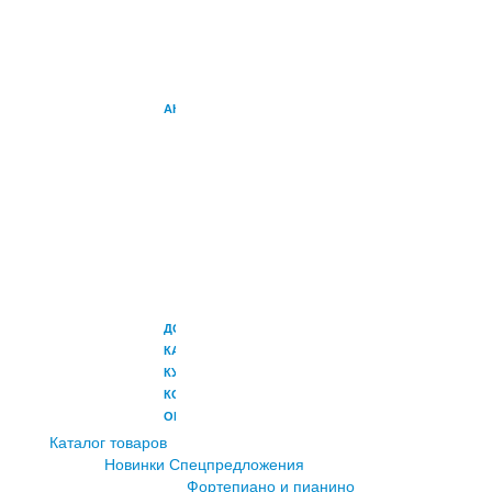
УСИЛИТЕЛИ
УСИЛИТЕЛИ
ДЛЯ
ПЕРКУССИИ
АКСЕССУАРЫ
НАУШНИКИ
ПЕДАЛИ
СТОЙКИ
ЧЕХЛЫ
И
КОФРЫ
МИКРОФОНЫ
РЭКОВЫЕ
АДАПТЕРЫ
ДОСТАВКА
КАК
КУПИТЬ
КОНТАКТЫ
ОПЛАТА
Каталог товаров
Новинки
Спецпредложения
Фортепиано и пианино