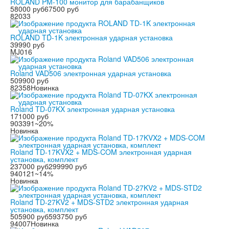
ROLAND PM-100 монитор для барабанщиков
58000 руб
67500 руб
82033
ROLAND TD-1K электронная ударная установка
39990 руб
MJ016
Roland VAD506 электронная ударная установка
509900 руб
82358
Новинка
Roland TD-07KX электронная ударная установка
171000 руб
903391
~20%
Новинка
Roland TD-17KVX2 + MDS-COM электронная ударная
установка, комплект
237000 руб
299990 руб
940121
~14%
Новинка
Roland TD-27KV2 + MDS-STD2 электронная ударная
установка, комплект
505900 руб
593750 руб
94007
Новинка