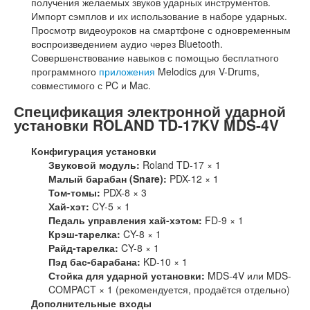
получения желаемых звуков ударных инструментов.
Импорт сэмплов и их использование в наборе ударных.
Просмотр видеоуроков на смартфоне с одновременным
воспроизведением аудио через Bluetooth.
Совершенствование навыков с помощью бесплатного
программного
приложения
Melodics для V-Drums,
совместимого с PC и Mac.
Спецификация электронной ударной
установки ROLAND TD-17KV MDS-4V
Конфигурация установки
Звуковой модуль:
Roland TD-17 × 1
Малый барабан (Snare):
PDX-12 × 1
Том-томы:
PDX-8 × 3
Хай-хэт:
CY-5 × 1
Педаль управления хай-хэтом:
FD-9 × 1
Крэш-тарелка:
CY-8 × 1
Райд-тарелка:
CY-8 × 1
Пэд бас-барабана:
KD-10 × 1
Стойка для ударной установки:
MDS-4V или MDS-
COMPACT × 1 (рекомендуется, продаётся отдельно)
Дополнительные входы