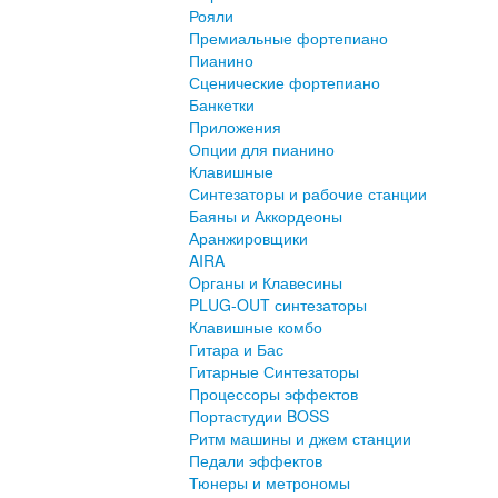
Рояли
Премиальные фортепиано
Пианино
Сценические фортепиано
Банкетки
Приложения
Опции для пианино
Клавишные
Синтезаторы и рабочие станции
Баяны и Аккордеоны
Аранжировщики
AIRA
Oрганы и Клавесины
PLUG-OUT синтезаторы
Клавишные комбо
Гитара и Бас
Гитарные Синтезаторы
Процессоры эффектов
Портастудии BOSS
Ритм машины и джем станции
Педали эффектов
Тюнеры и метрономы