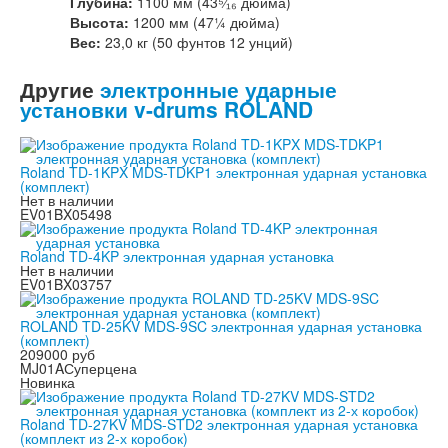
Глубина:
1100 мм (43⁵⁄₁₆ дюйма)
Высота:
1200 мм (47¼ дюйма)
Вес:
23,0 кг (50 фунтов 12 унций)
Другие
электронные ударные
установки v-drums ROLAND
Roland TD-1KPX MDS-TDKP1 электронная ударная установка
(комплект)
Нет в наличии
EV01BX05498
Roland TD-4KP электронная ударная установка
Нет в наличии
EV01BX03757
ROLAND TD-25KV MDS-9SC электронная ударная установка
(комплект)
209000 руб
MJ01A
Суперцена
Новинка
Roland TD-27KV MDS-STD2 электронная ударная установка
(комплект из 2-х коробок)