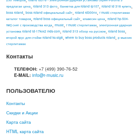
,
250 тембров
roland td316 - электронная ударная установка серия v-drums 3
,
,
,
,
предлагае цена
roland 313 фото
банкетка для roland rp107
roland td 316 купить
,
,
,
boss roland
boss roland официальный сайт
roland rd300nx
r music стерлитамак
,
,
,
каталог товаров
roland boss официальный сайт
клавесин цена
roland hp-504-
,
,
,
rwcj снят с производства когда
rmusic
r music стерлитамак
электронная ударная
,
,
,
установка roland td-17kvx2 mds-com
roland 313 обзор на русском
roland boss
,
,
второй ярус для стойки roland ks-stg8
where to buy boss products roland
р мьюзик
стерлитамак
Контакты
ТЕЛЕФОН:
+7 (499) 390-76-52
E-MAIL:
info@r-music.ru
ПОЛЬЗОВАТЕЛЮ
Контакты
Скидки и Акции
Карта сайта
HTML карта сайта