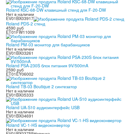
Roland KSC-68-DW клавишный стенд для F-20-DW
Нет в наличии
EV01BX03917
Roland PDS-2 стенд
4590 руб
ET01FW11009
Roland PM-03 монитор для барабанщиков
Нет в наличии
EV01BX03261
Roland PSA-230S блок питания 9V/500mA
2590 руб
ET01EY06002
Roland TB-03 Boutique 2 синтезатор
Нет в наличии
EV01BX05333
Roland UA-S10 аудиоинтерфейс USB
Нет в наличии
EV01BX04691
Roland VC-1-HS видеоконвертор
Нет в наличии
EV01BX03755
Новинка