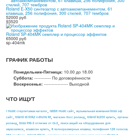
Roland E-X50 синтезатор с автоаккомпанементом, 61
клавиша, 256 полифония, 300 стилей, 707 тембров
52000 руб
93520
Roland SP-404MK семплер и процессор эффектов
65000 руб
sp-404mk
ГРАФИК РАБОТЫ
Понедельник-Пятница:
10.00 до 18.00
Суббота:
----------- По договорённости
Воскресенье:
---------------- Выходной
ЧТО ИЩУТ
,
,
r music стерлитамак каталог
rabbit music сайт
музыкальная компания boss оф
,
,
,
,
сайт
roland td-50k2 v-drums kit
магазин босс роланд
roland kc200 купить
органы
,
,
роланд
boss lmb-3 отличие от cs-2
поиск акций на оборудование для
,
,
звукозаписи
клавесин купить
8 полноразмерных клавиш, полифония 128 голосов,