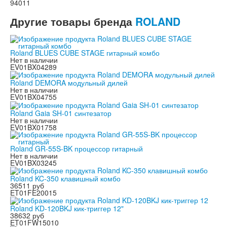
94011
Другие товары бренда
ROLAND
Roland BLUES CUBE STAGE гитарный комбо
Нет в наличии
EV01BX04289
Roland DEMORA модульный дилей
Нет в наличии
EV01BX04755
Roland Gaia SH-01 синтезатор
Нет в наличии
EV01BX01758
Roland GR-55S-BK процессор гитарный
Нет в наличии
EV01BX03245
Roland KC-350 клавишный комбо
36511 руб
ET01FE20015
Roland KD-120BKJ кик-триггер 12"
38632 руб
ET01FW15010