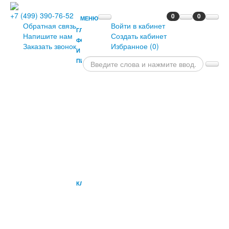
+7 (499) 390-76-52
0
0
МЕНЮ
Обратная связь
Войти в кабинет
ГЛАВНАЯ
Напишите нам
Создать кабинет
ФОРТЕПИАНО
Заказать звонок
Избранное (
0
)
И
ПИАНИНО
РОЯЛИ
ПРЕМИАЛЬНЫЕ
ФОРТЕПИАНО
ПИАНИНО
СЦЕНИЧЕСКИЕ
ФОРТЕПИАНО
БАНКЕТКИ
ПРИЛОЖЕНИЯ
ОПЦИИ
ДЛЯ
ПИАНИНО
КЛАВИШНЫЕ
СИНТЕЗАТОРЫ
И
РАБОЧИЕ
СТАНЦИИ