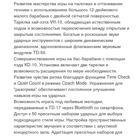
Развитие мастерства игры на палочках и оттачивание
техники с использованием большого 12-дюймового
малого барабана с двойной сетчатой поверхностью.
Тарелка хай-хэта VH-10, обладающая естественным
ходом и возможностью переключения между открытым и
закрытым состояниями. Богатые и роскошные звуки
ударных инструментов с широким динамическим
диапазоном, вдохновленные флагманским звуковым
модулем TD-50.
Совершенствование игры на бас-барабане с помощью
пэда KD-10. Установка включает две тарелки и
возможность расширения по мере необходимости.
Развитие чувства ритма благодаря функциям Time Check
и Quiet Count в режиме Coach Mode. Упражнения для
"разогрева" обеспечивают постоянное улучшение
навыков игры на ударных.
Возможность играть под любимые мелодии,
передаваемые в TD-17 через Bluetooth со смартфона.
Доступ к 50 пресетным наборам ударных для выбора
подходящего стиля игры. Настройка пространственных
характеристик звучания в соответствии с акустикой
концертного зала. Адаптация пресетных наборов для