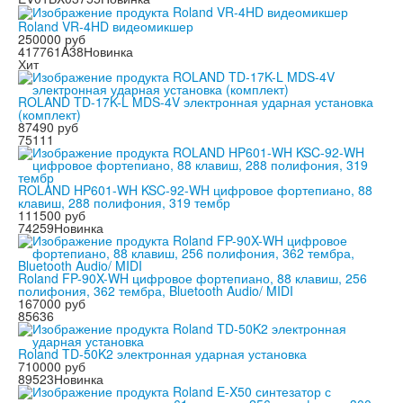
Roland VR-4HD видеомикшер
250000 руб
417761A38
Новинка
Хит
ROLAND TD-17K-L MDS-4V электронная ударная установка
(комплект)
87490 руб
75111
ROLAND HP601-WH KSC-92-WH цифровое фортепиано, 88
клавиш, 288 полифония, 319 тембр
111500 руб
74259
Новинка
Roland FP-90X-WH цифровое фортепиано, 88 клавиш, 256
полифония, 362 тембра, Bluetooth Audio/ MIDI
167000 руб
85636
Roland TD-50K2 электронная ударная установка
710000 руб
89523
Новинка