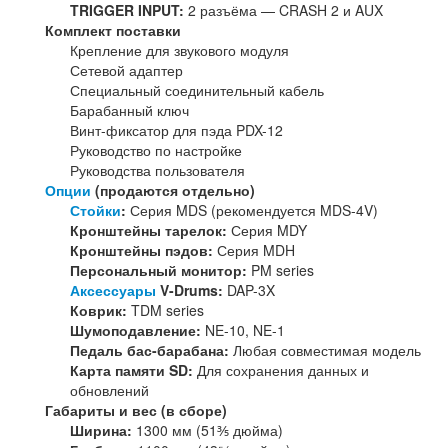
TRIGGER INPUT:
2 разъёма — CRASH 2 и AUX
Комплект поставки
Крепление для звукового модуля
Сетевой адаптер
Специальный соединительный кабель
Барабанный ключ
Винт-фиксатор для пэда PDX-12
Руководство по настройке
Руководства пользователя
Опции
(продаются отдельно)
Стойки
:
Серия MDS (рекомендуется MDS-4V)
Кронштейны тарелок:
Серия MDY
Кронштейны пэдов:
Серия MDH
Персональный монитор:
PM series
Аксессуары
V-Drums:
DAP-3X
Коврик:
TDM series
Шумоподавление:
NE-10, NE-1
Педаль бас-барабана:
Любая совместимая модель
Карта памяти SD:
Для сохранения данных и
обновлений
Габариты и вес (в сборе)
Ширина:
1300 мм (51⅗ дюйма)