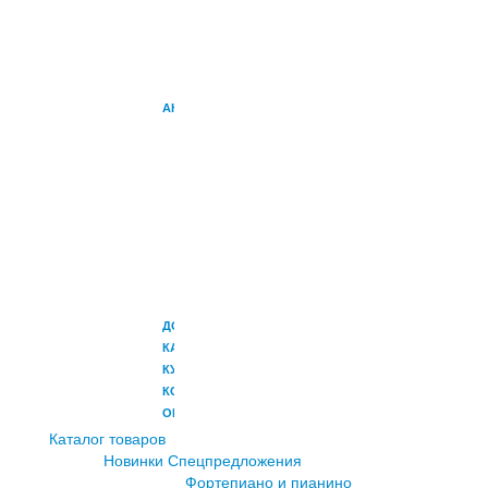
УСИЛИТЕЛИ
УСИЛИТЕЛИ
ДЛЯ
ПЕРКУССИИ
АКСЕССУАРЫ
НАУШНИКИ
ПЕДАЛИ
СТОЙКИ
ЧЕХЛЫ
И
КОФРЫ
МИКРОФОНЫ
РЭКОВЫЕ
АДАПТЕРЫ
ДОСТАВКА
КАК
КУПИТЬ
КОНТАКТЫ
ОПЛАТА
Каталог товаров
Новинки
Спецпредложения
Фортепиано и пианино