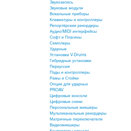
Звукозапись
Звуковые модули
Вокальные приборы
Клавиатуры и контроллеры
Репортёрские рекордеры
Аудио/MIDI интерфейсы
Софт и Плагины
Семплеры
Ударные
Установки V-Drums
Гибридные установки
Перкуссия
Пэды и контроллеры
Рамы и Стойки
Опции для ударных
PROAV
Цифровые консоли
Цифровые снеки
Персональные микшеры
Мультиканальные рекордеры
Матричные переключатели
Видеомикшеры
Конверторы сигнала