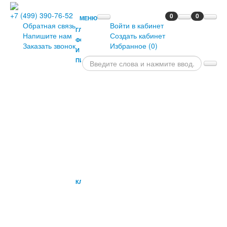
+7 (499) 390-76-52
0
0
МЕНЮ
Обратная связь
Войти в кабинет
ГЛАВНАЯ
Напишите нам
Создать кабинет
ФОРТЕПИАНО
Заказать звонок
Избранное (
0
)
И
ПИАНИНО
РОЯЛИ
ПРЕМИАЛЬНЫЕ
ФОРТЕПИАНО
ПИАНИНО
СЦЕНИЧЕСКИЕ
ФОРТЕПИАНО
БАНКЕТКИ
ПРИЛОЖЕНИЯ
ОПЦИИ
ДЛЯ
ПИАНИНО
КЛАВИШНЫЕ
СИНТЕЗАТОРЫ
И
РАБОЧИЕ
СТАНЦИИ