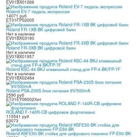
EV01BX01266
Roland EV-7 педаль экспрессии
14071 руб
ET01FP02005
Roland FR-1XB BK цифровой баян
Нет в наличии
EV01BX03180
Roland FR-3XB BK цифровой баян
Нет в наличии
EV01BX01957
Roland KSC-44-BKJ клавишный стенд для FP-4-BK/FP-7F
Нет в наличии
EV01BX02484
Roland PSA-230S блок питания 9V/500mA
2590 руб
ET01EY06002
Хит
ROLAND F-140R-CB цифровое фортепиано
115541 руб
63073
Roland KSFE50-BK стойка для цифрового пианино FP-E50-BK