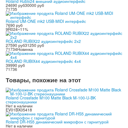
Roland Rubix24 внешний аудиоинтерфейс
24690 руб
30000 руб
71735
Roland UM-ONE mk2 USB-MIDI интерфейс
7690 руб
9R024
~11%
ROLAND RUBIX22 аудиоинтерфейс 2х2
27590 руб
31250 руб
71734
Новинка
ROLAND RUBIX44 аудиоинтерфейс 4х4
39990 руб
71736
Товары, похожие на этот
Roland Crossfade M100 Matte Black M-100-U-BK
стереонаушники
Нет в наличии
EV01BX05418
Roland DR-HS5 динамический микрофон с гарнитурой
Нет в наличии