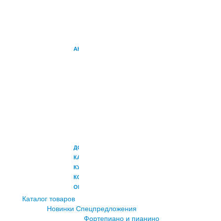
УСИЛИТЕЛИ
УСИЛИТЕЛИ
ДЛЯ
ПЕРКУССИИ
АКСЕССУАРЫ
НАУШНИКИ
ПЕДАЛИ
СТОЙКИ
ЧЕХЛЫ
И
КОФРЫ
МИКРОФОНЫ
РЭКОВЫЕ
АДАПТЕРЫ
ДОСТАВКА
КАК
КУПИТЬ
КОНТАКТЫ
ОПЛАТА
Каталог товаров
Новинки
Спецпредложения
Фортепиано и пианино