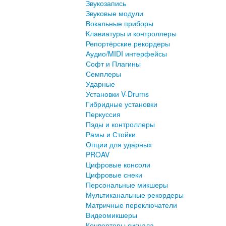
Звукозапись
Звуковые модули
Вокальные приборы
Клавиатуры и контроллеры
Репортёрские рекордеры
Аудио/MIDI интерфейсы
Софт и Плагины
Семплеры
Ударные
Установки V-Drums
Гибридные установки
Перкуссия
Пэды и контроллеры
Рамы и Стойки
Опции для ударных
PROAV
Цифровые консоли
Цифровые снеки
Персональные микшеры
Мультиканальные рекордеры
Матричные переключатели
Видеомикшеры
Конверторы сигнала