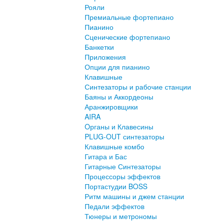
Рояли
Премиальные фортепиано
Пианино
Сценические фортепиано
Банкетки
Приложения
Опции для пианино
Клавишные
Синтезаторы и рабочие станции
Баяны и Аккордеоны
Аранжировщики
AIRA
Oрганы и Клавесины
PLUG-OUT синтезаторы
Клавишные комбо
Гитара и Бас
Гитарные Синтезаторы
Процессоры эффектов
Портастудии BOSS
Ритм машины и джем станции
Педали эффектов
Тюнеры и метрономы