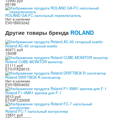
12990 руб
95196
ROLAND GA-FC напольный переключатель
Нет в наличии
EV01BX03242
Другие товары бренда
ROLAND
Roland AC-60 гитарный комбо
40471 руб
1S00B
Roland CUBE-MONITOR монитор
21111 руб
ET01FK29015
Roland DRIFTBOX R синтезатор
Нет в наличии
EV01BX04652
Roland F1-VMK1 крепеж для F-1
9513 руб
ET03FC33009
Roland FC-7 напольный контроллер
15831 руб