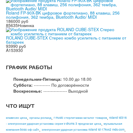
Roland FP-90X-BK цифровое фортепиано, 88 клавиш, 256
полифония, 362 тембра, Bluetooth Audio/ MIDI
186000 руб
85635
Новинка
ROLAND CUBE-STEX Стерео комбо усилитель с питанием от
батареек
93990 руб
A153930
ГРАФИК РАБОТЫ
Понедельник-Пятница:
10.00 до 18.00
Суббота:
----------- По договорённости
Воскресенье:
---------------- Выходной
ЧТО ИЩУТ
,
,
,
клавесин цена
органы роланд
r music стерлитамак каталог товаров
roland td316
,
- электронная ударная установка серия v-drums 3 предлагае цена
музыкальная
,
,
компания boss оф сайт
электронная ударная установка roland td-17kvx2 mds-com