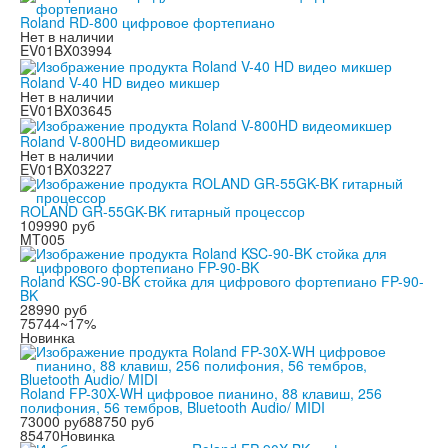
Roland RD-800 цифровое фортепиано
Нет в наличии
EV01BX03994
Roland V-40 HD видео микшер
Нет в наличии
EV01BX03645
Roland V-800HD видеомикшер
Нет в наличии
EV01BX03227
ROLAND GR-55GK-BK гитарный процессор
109990 руб
MT005
Roland KSC-90-BK стойка для цифрового фортепиано FP-90-
BK
28990 руб
75744
~17%
Новинка
Roland FP-30X-WH цифровое пианино, 88 клавиш, 256
полифония, 56 тембров, Bluetooth Audio/ MIDI
73000 руб
88750 руб
85470
Новинка