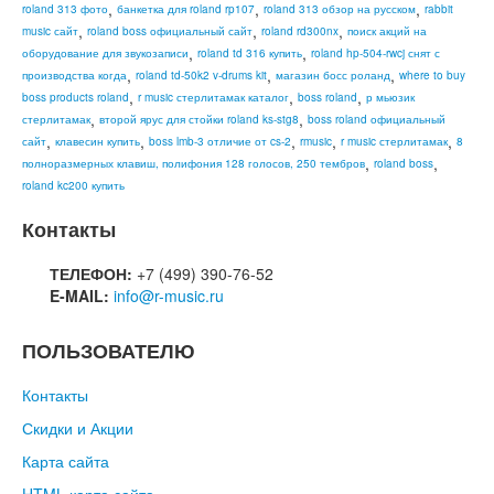
,
,
,
roland 313 фото
банкетка для roland rp107
roland 313 обзор на русском
rabbit
,
,
,
music сайт
roland boss официальный сайт
roland rd300nx
поиск акций на
,
,
оборудование для звукозаписи
roland td 316 купить
roland hp-504-rwcj снят с
,
,
,
производства когда
roland td-50k2 v-drums kit
магазин босс роланд
where to buy
,
,
,
boss products roland
r music стерлитамак каталог
boss roland
р мьюзик
,
,
стерлитамак
второй ярус для стойки roland ks-stg8
boss roland официальный
,
,
,
,
,
сайт
клавесин купить
boss lmb-3 отличие от cs-2
rmusic
r music стерлитамак
8
,
,
полноразмерных клавиш, полифония 128 голосов, 250 тембров
roland boss
roland kc200 купить
Контакты
ТЕЛЕФОН:
+7 (499) 390-76-52
E-MAIL:
info@r-music.ru
ПОЛЬЗОВАТЕЛЮ
Контакты
Скидки и Акции
Карта сайта