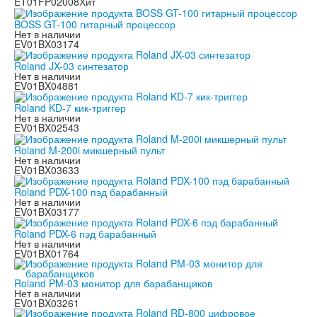
ET01FP02008
Хит
BOSS GT-100 гитарный процессор
Нет в наличии
EV01BX03174
Roland JX-03 синтезатор
Нет в наличии
EV01BX04881
Roland KD-7 кик-триггер
Нет в наличии
EV01BX02543
Roland M-200i микшерный пульт
Нет в наличии
EV01BX03633
Roland PDX-100 пэд барабанный
Нет в наличии
EV01BX03177
Roland PDX-6 пэд барабанный
Нет в наличии
EV01BX01764
Roland PM-03 монитор для барабанщиков
Нет в наличии
EV01BX03261