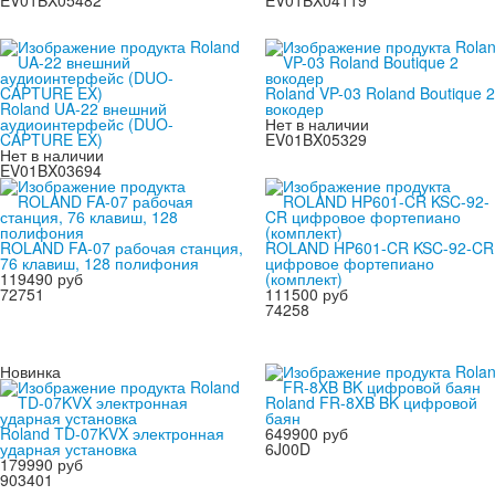
Roland VP-03 Roland Boutique 2
Roland UA-22 внешний
вокодер
аудиоинтерфейс (DUO-
Нет в наличии
CAPTURE EX)
EV01BX05329
Нет в наличии
EV01BX03694
ROLAND FA-07 рабочая станция,
ROLAND HP601-CR KSC-92-CR
76 клавиш, 128 полифония
цифровое фортепиано
119490 руб
(комплект)
72751
111500 руб
74258
Новинка
Roland FR-8XB BK цифровой
баян
Roland TD-07KVX электронная
649900 руб
ударная установка
6J00D
179990 руб
903401