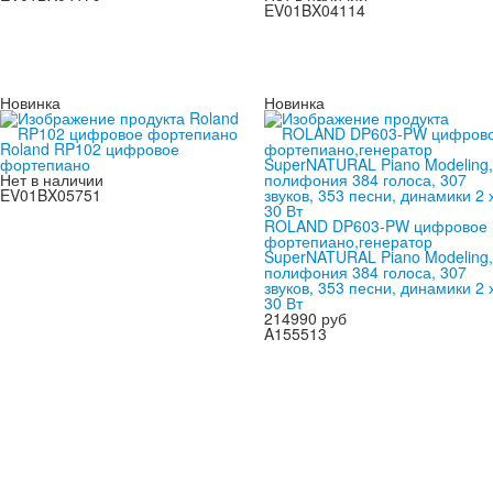
EV01BX04114
Новинка
Новинка
Roland RP102 цифровое
фортепиано
Нет в наличии
EV01BX05751
ROLAND DP603-PW цифровое
фортепиано,генератор
SuperNATURAL Piano Modeling,
полифония 384 голоса, 307
звуков, 353 песни, динамики 2 
30 Вт
214990 руб
A155513