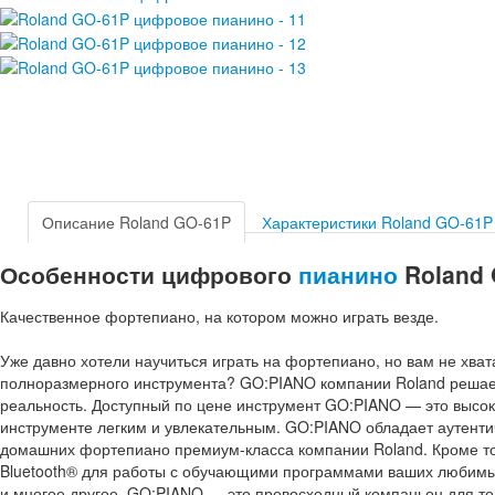
Описание Roland GO-61P
Характеристики Roland GO-61P
Особенности цифрового
пианино
Roland
Качественное фортепиано, на котором можно играть везде.
Уже давно хотели научиться играть на фортепиано, но вам не хва
полноразмерного инструмента? GO:PIANO компании Roland решает 
реальность. Доступный по цене инструмент GO:PIANO — это высок
инструменте легким и увлекательным. GO:PIANO обладает аутенти
домашних фортепиано премиум-класса компании Roland. Кроме то
Bluetooth® для работы с обучающими программами ваших любимых
и многое другое. GO:PIANO — это превосходный компаньон для то