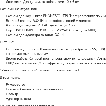
Динамики: Два динамика габаритами 12 x 6 см
Разъемы (коммутация):
Разъем для наушников PHONES/OUTPUT: стереофонический м
Входной разъем AUX IN: стереофонический миниджек
Разъем для педали PEDAL: джек 1/4-дюйма
Порт USB COMPUTER: USB тип Micro-B (только для MIDI)
Разъем для адаптера питания DC IN
Питание:
Сетевой адаптер или 6 алкалиновых батарей (размер AA, LR6) 
Потребляемый ток: 500 мА
Время работы батарей при непрерывном использовании: Аккуму
LR6): около 4 часов (Эти цифры могут варьироваться в зависи
*Углеродно-цинковые батареи не использовать!
В комплекте:
Руководство
Буклет о безопасном использовании
Пюпитр
Адаптер питания
Можно приобрести дополнительно: