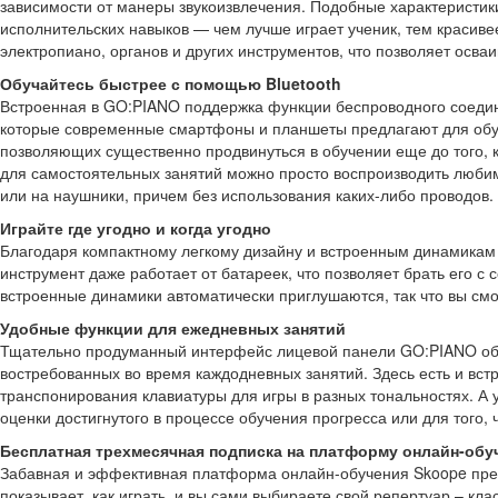
зависимости от манеры звукоизвлечения. Подобные характеристик
исполнительских навыков — чем лучше играет ученик, тем красиве
электропиано, органов и других инструментов, что позволяет осва
Обучайтесь быстрее с помощью Bluetooth
Встроенная в GO:PIANO поддержка функции беспроводного соедин
которые современные смартфоны и планшеты предлагают для обуч
позволяющих существенно продвинуться в обучении еще до того, к
для самостоятельных занятий можно просто воспроизводить люб
или на наушники, причем без использования каких-либо проводов.
Играйте где угодно и когда угодно
Благодаря компактному легкому дизайну и встроенным динамикам 
инструмент даже работает от батареек, что позволяет брать его с
встроенные динамики автоматически приглушаются, так что вы с
Удобные функции для ежедневных занятий
Тщательно продуманный интерфейс лицевой панели GO:PIANO обе
востребованных во время каждодневных занятий. Здесь есть и вст
транспонирования клавиатуры для игры в разных тональностях. А
оценки достигнутого в процессе обучения прогресса или для того
Бесплатная трехмесячная подписка на платформу онлайн-обу
Забавная и эффективная платформа онлайн-обучения Skoope пред
показывает, как играть, и вы сами выбираете свой репертуар – к