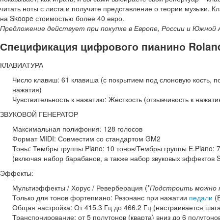
читать ноты с листа и получите представление о теории музыки.
на Skoope стоимостью более 40 евро.
Предложение действует при покупке в Европе, России и Южной 
Спецификация цифрового пианино Rolan
КЛАВИАТУРА
Число клавиш: 61 клавиша (с покрытием под слоновую кость, 
нажатия)
Чувствительность к нажатию: Жесткость (отзывчивость к нажати
ЗВУКОВОЙ ГЕНЕРАТОР
Максимальная полифония: 128 голосов
Формат MIDI: Совместим со стандартом GM2
Тоны: Тембры группы Piano: 10 тонов/Тембры группы E.Piano: 7
(включая набор барабанов, а также набор звуковых эффектов 
Эффекты:
Мультиэффекты / Хорус / Реверберация (*
Подстроить можно т
Только для тонов фортепиано: Резонанс при нажатии
педали
(В
Общая настройка: От 415.3 Гц до 466.2 Гц (настраивается шага
Транспонирование: от 5 полутонов (кварта) вниз до 6 полутонов