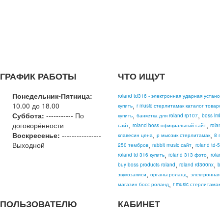
ГРАФИК РАБОТЫ
ЧТО ИЩУТ
Понедельник-Пятница:
roland td316 - электронная ударная устан
10.00 до 18.00
,
купить
r music стерлитамак каталог товар
Суббота:
----------- По
,
,
купить
банкетка для roland rp107
boss lm
договорённости
,
,
сайт
roland boss официальный сайт
rola
Воскресенье:
----------------
,
,
клавесин цена
р мьюзик стерлитамак
8 
Выходной
,
,
250 тембров
rabbit music сайт
roland td-
,
,
roland td 316 купить
roland 313 фото
rol
,
,
buy boss products roland
roland rd300nx
b
,
,
звукозаписи
органы роланд
электронная
,
магазин босс роланд
r music стерлитама
ПОЛЬЗОВАТЕЛЮ
КАБИНЕТ