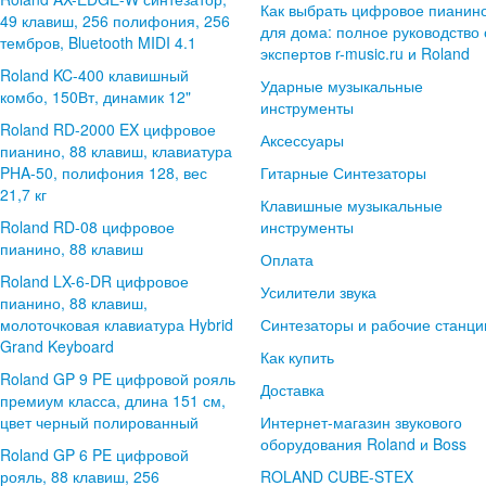
Как выбрать цифровое пианин
49 клавиш, 256 полифония, 256
для дома: полное руководство 
тембров, Bluetooth MIDI 4.1
экспертов r-music.ru и Roland
Roland KC-400 клавишный
Ударные музыкальные
комбо, 150Вт, динамик 12"
инструменты
Roland RD-2000 EX цифровое
Аксессуары
пианино, 88 клавиш, клавиатура
PHA-50, полифония 128, вес
Гитарные Синтезаторы
21,7 кг
Клавишные музыкальные
Roland RD-08 цифровое
инструменты
пианино, 88 клавиш
Оплата
Roland LX-6-DR цифровое
Усилители звука
пианино, 88 клавиш,
молоточковая клавиатура Hybrid
Синтезаторы и рабочие станци
Grand Keyboard
Как купить
Roland GP 9 PE цифровой рояль
Доставка
премиум класса, длина 151 см,
цвет черный полированный
Интернет-магазин звукового
оборудования Roland и Boss
Roland GP 6 PE цифровой
рояль, 88 клавиш, 256
ROLAND CUBE-STEX