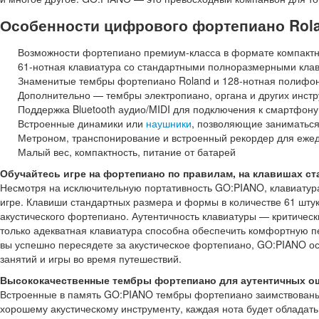
Особенности цифрового фортепиано Rol
Возможности фортепиано премиум-класса в формате компактно
61-нотная клавиатура со стандартными полноразмерными кла
Знаменитые тембры фортепиано Roland и 128-нотная полифо
Дополнительно — тембры электропиано, органа и других инстр
Поддержка Bluetooth аудио/MIDI для подключения к смартфон
Встроенные динамики или
наушники
, позволяющие заниматься
Метроном, транспонирование и встроенный рекордер для ежед
Малый вес, компактность, питание от батарей
Обучайтесь игре на фортепиано по правилам, на клавишах ст
Несмотря на исключительную портативность GO:PIANO, клавиатур
игре. Клавиши стандартных размера и формы в количестве 61 шту
акустического фортепиано. Аутентичность клавиатуры — критическ
только адекватная клавиатура способна обеспечить комфортную пе
вы успешно пересядете за акустическое фортепиано, GO:PIANO ос
занятий и игры во время путешествий.
Высококачественные тембры фортепиано для аутентичных о
Встроенные в память GO:PIANO тембры фортепиано заимствованы
хорошему акустическому инструменту, каждая нота будет обладать