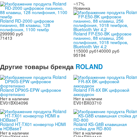
~17%
Новинка
Roland RD-2000 цифровое
пианино, 88 клавиш, 128
полифония, 1100 тембр
299990 руб
Roland FP-E50-BK цифровое
71413
пианино, 88 клавиш, 256
полифония, 1018 тембров,
Bluetooth Ver 4.2
115000 руб
140000 руб
95194
Другие товары бренда
ROLAND
Roland DP90S-EPW цифровое
Roland FR-8X BK цифровой
фортепиано
аккордеон
Нет в наличии
Нет в наличии
EV01BX04096
EV01BX03710
Roland HT-TX01 конвертор HDMI
Roland KS-G8B клавишная
в HDBaseT
стойка для RD-800
Нет в наличии
Нет в наличии
EV01BX05482
EV01BX04119