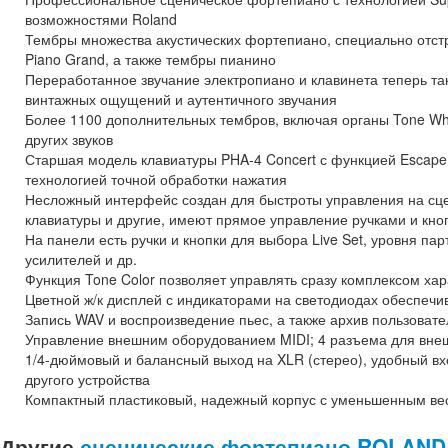
возможностями Roland
Тембры множества акустических фортепиано, специально отстр
Piano Grand, а также тембры пианино
Переработанное звучание электропиано и клавинета теперь та
винтажных ощущений и аутентичного звучания
Более 1100 дополнительных тембров, включая органы Tone W
других звуков
Старшая модель клавиатуры PHA-4 Concert с функцией Escape
технологией точной обработки нажатия
Несложный интерфейс создан для быстроты управления на сце
клавиатуры и другие, имеют прямое управление ручками и кно
На панели есть ручки и кнопки для выбора Live Set, уровня 
усилителей и др.
Функция Tone Color позволяет управлять сразу комплексом ха
Цветной ж/к дисплей с индикаторами на светодиодах обеспеч
Запись WAV и воспроизведение пьес, а также архив пользоват
Управление внешним оборудованием MIDI; 4 разъема для вне
1/4-дюймовый и балансный выход на XLR (стерео), удобный в
другого устройства
Компактный пластиковый, надежный корпус с уменьшенным вес
Другие
сценические фортепиано ROLAND