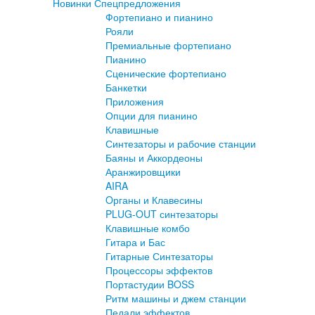
Новинки
Спецпредложения
Фортепиано и пианино
Рояли
Премиальные фортепиано
Пианино
Сценические фортепиано
Банкетки
Приложения
Опции для пианино
Клавишные
Синтезаторы и рабочие станции
Баяны и Аккордеоны
Аранжировщики
AIRA
Oрганы и Клавесины
PLUG-OUT синтезаторы
Клавишные комбо
Гитара и Бас
Гитарные Синтезаторы
Процессоры эффектов
Портастудии BOSS
Ритм машины и джем станции
Педали эффектов