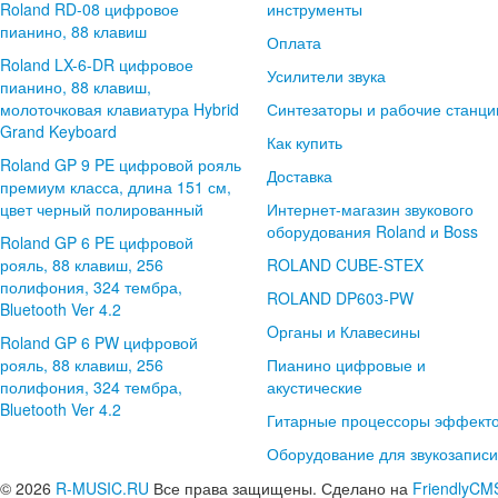
Roland RD-08 цифровое
инструменты
пианино, 88 клавиш
Оплата
Roland LX-6-DR цифровое
Усилители звука
пианино, 88 клавиш,
молоточковая клавиатура Hybrid
Синтезаторы и рабочие станци
Grand Keyboard
Как купить
Roland GP 9 PE цифровой рояль
Доставка
премиум класса, длина 151 см,
цвет черный полированный
Интернет-магазин звукового
оборудования Roland и Boss
Roland GP 6 PE цифровой
рояль, 88 клавиш, 256
ROLAND CUBE-STEX
полифония, 324 тембра,
ROLAND DP603-PW
Bluetooth Ver 4.2
Oрганы и Клавесины
Roland GP 6 PW цифровой
рояль, 88 клавиш, 256
Пианино цифровые и
полифония, 324 тембра,
акустические
Bluetooth Ver 4.2
Гитарные процессоры эффект
Оборудование для звукозаписи
© 2026
R-MUSIC.RU
Все права защищены. Сделано на
FriendlyCM