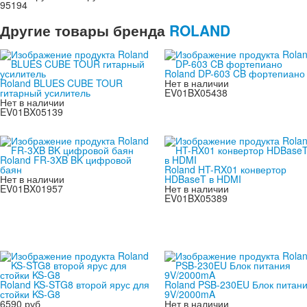
95194
Другие товары бренда
ROLAND
Roland DP-603 CB фортепиано
Roland BLUES CUBE TOUR
Нет в наличии
гитарный усилитель
EV01BX05438
Нет в наличии
EV01BX05139
Roland FR-3XB BK цифровой
баян
Roland HT-RX01 конвертор
Нет в наличии
HDBaseT в HDMI
EV01BX01957
Нет в наличии
EV01BX05389
Roland KS-STG8 второй ярус для
Roland PSB-230EU Блок питан
стойки KS-G8
9V/2000mA
6590 руб
Нет в наличии