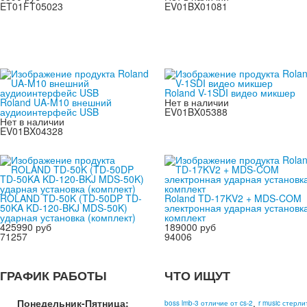
ET01FT05023
EV01BX01081
Roland V-1SDI видео микшер
Roland UA-M10 внешний
Нет в наличии
аудиоинтерфейс USB
EV01BX05388
Нет в наличии
EV01BX04328
ROLAND TD-50K (TD-50DP TD-
Roland TD-17KV2 + MDS-COM
50KA KD-120-BKJ MDS-50K)
электронная ударная установка
ударная установка (комплект)
комплект
425990 руб
189000 руб
71257
94006
ГРАФИК РАБОТЫ
ЧТО ИЩУТ
Понедельник-Пятница:
,
boss lmb-3 отличие от cs-2
r music стерл