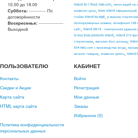
10.00 до 18.00
,
roland td-17kvx2 mds-com
поиск акций на 
Суббота:
----------- По
,
клавесин цена
boss roland официальный 
договорённости
,
стойки roland ks-stg8
р мьюзик стерлитам
Воскресенье:
----------------
полноразмерных клавиш, полифония 128 г
Выходной
,
сайт
roland td316 - электронная ударная
,
to buy boss products roland
roland 313 фо
,
,
стерлитамак
магазин босс роланд
rolan
,
504-rwcj снят с производства когда
музык
,
,
каталог товаров
клавесин купить
roland
ПОЛЬЗОВАТЕЛЮ
КАБИНЕТ
Контакты
Войти
Скидки и Акции
Регистрация
Карта сайта
Мои данные
HTML карта сайта
Заказы
Избранное (
0
)
Политика конфиденциальности
персональных данных