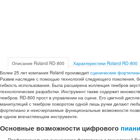
Описание Roland RD-800
Характеристики Roland RD-800
Более 25 лет компания Roland производиn
сценические фортепиа
Развив наследие с помощью технологий следующего поколения, б
гибкость использования. Была расширена коллекция тембров акуст
технологические разработки. Инструмент также содержит множество
тембров. RD-800 прост в управлении на сцене. Его цветной диспле
манипуляций с тембром поворотом одной лишь ручки делают люб
фортепиано и неисчерпаемые функциональные возможности позво
в одном впечатляющем инструменте.
Основные возможности цифрового
пиан
Профессиональное сценическое фортепиано с технологией Su