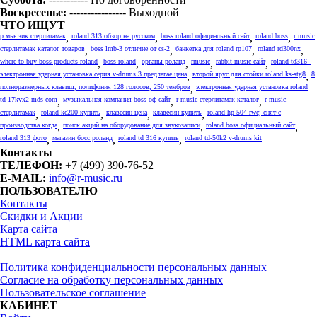
Воскресенье:
---------------- Выходной
ЧТО ИЩУТ
р мьюзик стерлитамак
,
roland 313 обзор на русском
,
boss roland официальный сайт
,
roland boss
,
r music
стерлитамак каталог товаров
,
boss lmb-3 отличие от cs-2
,
банкетка для roland rp107
,
roland rd300nx
,
where to buy boss products roland
,
boss roland
,
органы роланд
,
rmusic
,
rabbit music сайт
,
roland td316 -
электронная ударная установка серия v-drums 3 предлагае цена
,
второй ярус для стойки roland ks-stg8
,
8
полноразмерных клавиш, полифония 128 голосов, 250 тембров
,
электронная ударная установка roland
td-17kvx2 mds-com
,
музыкальная компания boss оф сайт
,
r music стерлитамак каталог
,
r music
стерлитамак
,
roland kc200 купить
,
клавесин цена
,
клавесин купить
,
roland hp-504-rwcj снят с
производства когда
,
поиск акций на оборудование для звукозаписи
,
roland boss официальный сайт
,
roland 313 фото
,
магазин босс роланд
,
roland td 316 купить
,
roland td-50k2 v-drums kit
Контакты
ТЕЛЕФОН:
+7 (499) 390-76-52
E-MAIL:
info@r-music.ru
ПОЛЬЗОВАТЕЛЮ
Контакты
Скидки и Акции
Карта сайта
HTML карта сайта
Политика конфиденциальности персональных данных
Согласие на обработку персональных данных
Пользовательское соглашение
КАБИНЕТ