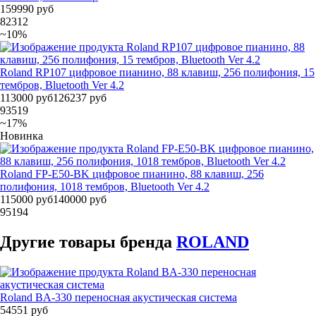
159990 руб
82312
~10%
Roland RP107 цифровое пианино, 88 клавиш, 256 полифония, 15
тембров, Bluetooth Ver 4.2
113000 руб
126237 руб
93519
~17%
Новинка
Roland FP-E50-BK цифровое пианино, 88 клавиш, 256
полифония, 1018 тембров, Bluetooth Ver 4.2
115000 руб
140000 руб
95194
Другие товары бренда
ROLAND
Roland BA-330 переносная акустическая система
54551 руб