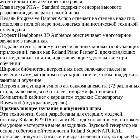
аутентичный тон акустического рояля
Клавиатура PHA-4 Standard содержит сенсоры высокого
разрешения для выразительной игры
Педаль Progressive Damper Action отвечает на степень нажатия,
позволяя в полной мере пользоваться пианистической техникой
полупедали
Эффект Headphones 3D Ambience обеспечивает многомерное
звучание в наушниках
Подключитесь к любому из бесчисленных множеств обучающих
приложений, таких как Roland Piano Partner 2, вдохновляющих
на ежедневные занятия, и доставляющие удовольствие при
обучении
Широкая библиотека встроенных пьес включают пьесы на
изучение гамм, метроном и функцию записи, чтобы поддержать
занятия и обучение
Встроенная функция умного автоаккомпанемента (72 различных
стиля, включающая и 6 стилей тембрами фортепиано)
Компактный кабинет с вариантом отделки: Contemporary
Rosewood (под красное дерево).
Вдохновляющее звучание и ощущения игры
Эти технологии были разработаны для старших моделей,
поэтому Roland RP501R оставит Вас вдохновленными, на каком
бы уровне мастерства вы не находились. Звуковой генератор на
основе собственной технологии Roland SuperNATURAL
позволяет получить богатый и выразительный тон, который Вы