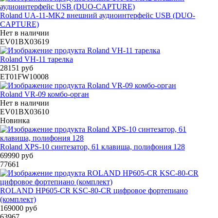
Roland UA-11-MK2 внешний аудиоинтерфейс USB (DUO-
CAPTURE)
Нет в наличии
EV01BX03619
Roland VH-11 тарелка
28151 руб
ET01FW10008
Roland VR-09 комбо-орган
Нет в наличии
EV01BX03610
Новинка
Roland XPS-10 синтезатор, 61 клавиша, полифония 128
69990 руб
77661
ROLAND HP605-CR KSC-80-CR цифровое фортепиано
(комплект)
169000 руб
63967