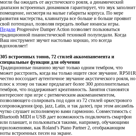
могли бы ожидать от акустического рояля, а динамический
диапазон встроенных динамиков гарантирует, что звук заполнит
помещение, несмотря на малые габариты корпуса. По мере
развития мастерства, клавиатура все больше и больше проявит
свой потенциал, позволяя передать любые нюансы игры.
Педали
Progressive Damper Action позволяет пользоваться
традиционной пианистической техникой полупедали. Когда
Ваш инструмент звучит настолько хорошо, это всегда
вдохновляет!
305 встроенных тонов, 72 стилей аккомпанемента и
специальные функции для обучения
Традиционные пианино звучат только одним тембром, что
может расстроить, когда вы только ищите свое звучание. RP501R
честно воссоздает аутентичное звучание акустического рояля, но
плюс к этому он также предлагает более 300 дополнительных
тембров, что поддерживает креативность. Занятия становятся
интереснее при игре с ритмическим аккомпанементом,
позволяющего солировать под один из 72 стилей оркестрового
сопровождения (pop, jazz, Latin, и так далее), при этом ансамбль
чутко слушает исполняемую вами гармонию. Совместимость с
Bluetooth MIDI и USB дает возможность подключить смартфон
или планшет, и пользоваться такими, например, обучающими
приложениями, как Roland’s Piano Partner 2, отображающим
ноты встроенных песен на экране.