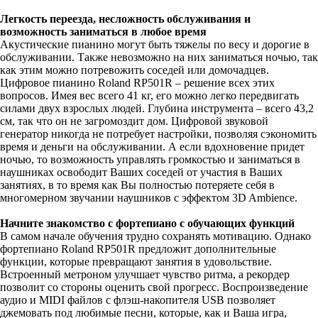
Легкость переезда, несложность обслуживания и
возможность заниматься в любое время
Акустические пианино могут быть тяжелы по весу и дорогие в
обслуживании. Также невозможно на них заниматься ночью, так
как этим можно потревожить соседей или домочадцев.
Цифровое пианино Roland RP501R – решение всех этих
вопросов. Имея вес всего 41 кг, его можно легко передвигать
силами двух взрослых людей. Глубина инструмента – всего 43,2
см, так что он не загромоздит дом. Цифровой звуковой
генератор никогда не потребует настройки, позволяя сэкономить
время и деньги на обслуживании. А если вдохновение придет
ночью, то возможность управлять громкостью и заниматься в
наушниках освободит Ваших соседей от участия в Ваших
занятиях, в то время как Вы полностью потеряете себя в
многомерном звучании наушников с эффектом 3D Ambience.
Начните знакомство с фортепиано с обучающих функций
В самом начале обучения трудно сохранять мотивацию. Однако
фортепиано Roland RP501R предложит дополнительные
функции, которые превращают занятия в удовольствие.
Встроенный метроном улучшает чувство ритма, а рекордер
позволит со стороны оценить свой прогресс. Воспроизведение
аудио и MIDI файлов с флэш-накопителя USB позволяет
джемовать под любимые песни, которые, как и Ваша игра,