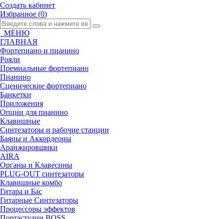
Создать кабинет
Избранное (
0
)
МЕНЮ
ГЛАВНАЯ
Фортепиано и пианино
Рояли
Премиальные фортепиано
Пианино
Сценические фортепиано
Банкетки
Приложения
Опции для пианино
Клавишные
Синтезаторы и рабочие станции
Баяны и Аккордеоны
Аранжировщики
AIRA
Oрганы и Клавесины
PLUG-OUT синтезаторы
Клавишные комбо
Гитара и Бас
Гитарные Синтезаторы
Процессоры эффектов
Портастудии BOSS