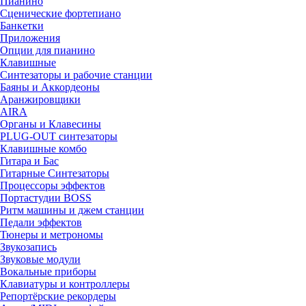
Пианино
Сценические фортепиано
Банкетки
Приложения
Опции для пианино
Клавишные
Синтезаторы и рабочие станции
Баяны и Аккордеоны
Аранжировщики
AIRA
Oрганы и Клавесины
PLUG-OUT синтезаторы
Клавишные комбо
Гитара и Бас
Гитарные Синтезаторы
Процессоры эффектов
Портастудии BOSS
Ритм машины и джем станции
Педали эффектов
Тюнеры и метрономы
Звукозапись
Звуковые модули
Вокальные приборы
Клавиатуры и контроллеры
Репортёрские рекордеры