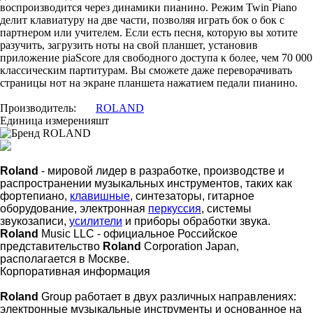
воспроизводится через динамики пианино. Режим Twin Piano
делит клавиатуру на две части, позволяя играть бок о бок с
партнером или учителем. Если есть песня, которую вы хотите
разучить, загрузить ноты на свой планшет, установив
приложение piaScore для свободного доступа к более, чем 70 000
классическим партитурам. Вы сможете даже переворачивать
страницы нот на экране планшета нажатием педали пианино.
Производитель:
ROLAND
Единица измерения
шт
Roland
- мировой лидер в разработке, производстве и
распространении музыкальных инструментов, таких как
фортепиано,
клавишные
, синтезаторы, гитарное
оборудование, электронная
перкуссия
, системы
звукозаписи,
усилители
и приборы обработки звука.
Roland
Music LLC - официальное Российское
представительство
Roland
Corporation Japan,
располагается в Москве.
Корпоративная информация
Roland
Group работает в двух различных направлениях:
электронные музыкальные инструменты и основанное на