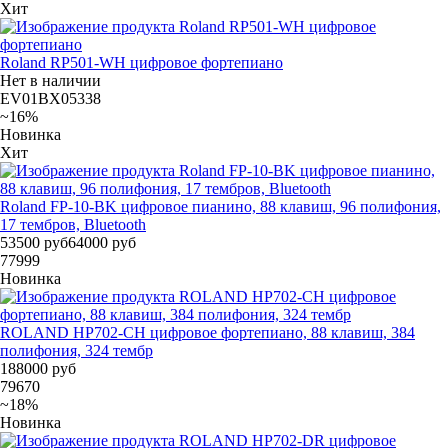
Хит
Roland RP501-WH цифровое фортепиано
Нет в наличии
EV01BX05338
~16%
Новинка
Хит
Roland FP-10-BK цифровое пианино, 88 клавиш, 96 полифония,
17 тембров, Bluetooth
53500 руб
64000 руб
77999
Новинка
ROLAND HP702-CH цифровое фортепиано, 88 клавиш, 384
полифония, 324 тембр
188000 руб
79670
~18%
Новинка