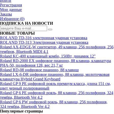
Войти
Регистрация
Мои данные
Заказы
Избранное (
0
)
ПОДПИСКА НА НОВОСТИ
НОВЫЕ ТОВАРЫ
ROLAND TD-316 электронная ударная установка
ROLAND TD-313 Электронная ударная установка
Roland AX-EDGE-W синтезатор, 49 клавиш, 256 полифония, 256
тембров, Bluetooth MIDI 4.1
Roland KC-400 клавишный комбо, 150Вт, динамик 12"
Roland RD-2000 EX цифровое пианино, 88 клавиш, клавиатура
PHA-50, полифония 128, вес 21,7 кг
Roland RD-08 цифровое пианино, 88 клавиш
Roland LX-6-DR цифровое пианино, 88 клавиш, молоточковая
клавиатура Hybrid Grand Keyboard
Roland GP 9 PE цифровой рояль премиум класса, длина 151 см,
цвет черный полированный
Roland GP 6 PE цифровой рояль, 88 клавиш, 256 полифония, 324
тембра, Bluetooth Ver 4.2
Roland GP 6 PW цифровой рояль, 88 клавиш, 256 полифония,
324 тембра, Bluetooth Ver 4.2
Популярные страницы