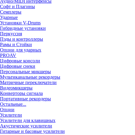
Аудио/MIDI интерфейсы
Софт и Плагины
Семплеры
Ударные
Установки V-Drums
Гибридные установки
Перкуссия
Пэды и контроллеры
Рамы и Стойки
Опции для ударных
PROAV
Цифровые консоли
Цифровые снеки
Персональные микшеры
Мультиканальные рекордеры
Матричные переключатели
Видеомикшеры
Конверторы сигнала
Портативные рекордеры
Остальные...
Опции
Усилители
Усилители для клавишных
Акустические усилители
Гитарные и басовые усилители